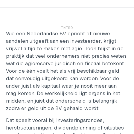
Werken bij
Support
Helpcentrum
Changelog
INTRO
Wie een Nederlandse 
BV opricht
 of nieuwe 
Select Language
Dutch
aandelen uitgeeft aan een investeerder, krijgt 
vrijwel altijd te maken met agio. Toch blijkt in de 
Inloggen
praktijk dat veel ondernemers niet precies weten 
wat die agioreserve juridisch en fiscaal betekent. 
Starten
Voor de één voelt het als vrij beschikbaar geld 
dat eenvoudig uitgekeerd kan worden. Voor de 
ander juist als kapitaal waar je nooit meer aan 
mag komen. De werkelijkheid ligt ergens in het 
midden, en juist dat onderscheid is belangrijk 
zodra er geld uit de BV gehaald wordt.
Dat speelt vooral bij investeringsrondes, 
herstructureringen, dividendplanning of situaties 