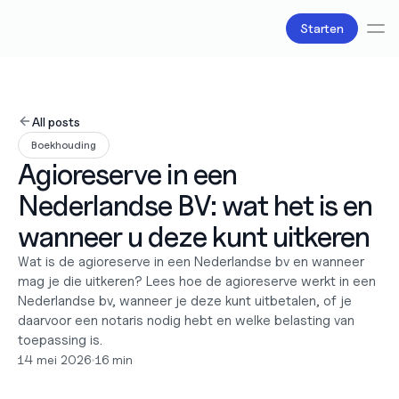
Starten
Diensten
Boekhouding
All posts
Salarisadministratie
Boekhouding
Belastingzaken
Agioreserve in een 
Producten
Bv oprichten
Nederlandse BV: wat het is en 
Zakelijke accounts en bankpassen
Facturatie
wanneer u deze kunt uitkeren
Over ons
Wat is de agioreserve in een Nederlandse bv en wanneer 
Liefde
mag je die uitkeren? Lees hoe de agioreserve werkt in een 
Pricing
Pricing plans
Nederlandse bv, wanneer je deze kunt uitbetalen, of je 
Pricing calculator
daarvoor een notaris nodig hebt en welke belasting van 
toepassing is.
Bronnen
Content
14 mei 2026
•
16 min
Partners
Juridisch