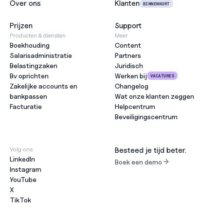
Over ons
Klanten
BINNENKORT
Prijzen
Support
Producten & diensten
Meer
Boekhouding
Content
Salarisadministratie
Partners
Belastingzaken
Juridisch
Bv oprichten
Werken bij
VACATURES
Zakelijke accounts en 
Changelog
bankpassen
Wat onze klanten zeggen
Facturatie
Helpcentrum
Beveiligingscentrum
Volg ons
Besteed je tijd beter.
LinkedIn
Boek een demo
Instagram
YouTube
X
TikTok