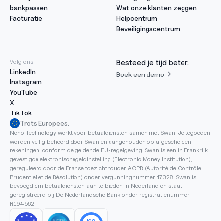
bankpassen
Wat onze klanten zeggen
Facturatie
Helpcentrum
Beveiligingscentrum
Volg ons
Besteed je tijd beter.
LinkedIn
Boek een demo
Instagram
YouTube
X
TikTok
Trots Europees.
Neno Technology werkt voor betaaldiensten samen met Swan. Je tegoeden 
worden veilig beheerd door Swan en aangehouden op afgescheiden 
rekeningen, conform de geldende EU-regelgeving. Swan is een in Frankrijk 
gevestigde elektronischegeldinstelling (Electronic Money Institution), 
gereguleerd door de Franse toezichthouder ACPR (Autorité de Contrôle 
Prudentiel et de Résolution) onder vergunningnummer 17328. Swan is 
bevoegd om betaaldiensten aan te bieden in Nederland en staat 
geregistreerd bij De Nederlandsche Bank onder registratienummer 
R194562.