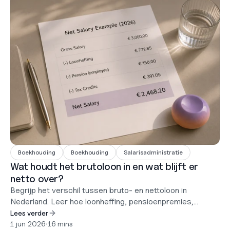
Boekhouding
Boekhouding
Salarisadministratie
Wat houdt het brutoloon in en wat blijft er
netto over?
Begrijp het verschil tussen bruto- en nettoloon in
Nederland. Leer hoe loonheffing, pensioenpremies,
vakantiegeld en DGA-salarisregels beïnvloeden wat
Lees verder
werknemers daadwerkelijk ontvangen.
1 jun 2026
•
16 mins