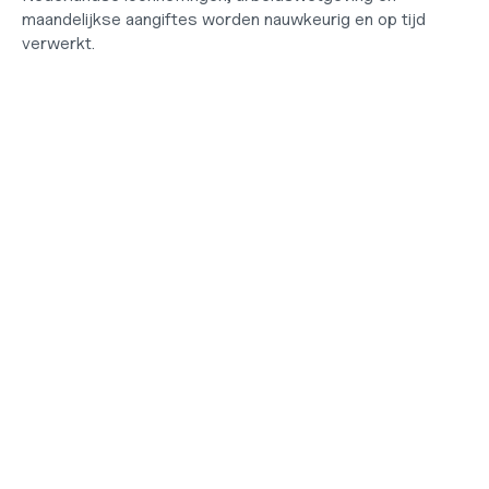
maandelijkse aangiftes worden nauwkeurig en op tijd 
verwerkt.
SALARISADMINISTRATIE
Alles wat je nodig hebt voor 
een zorgeloze 
salarisadministratie.
Van het onboarden van medewerkers tot de maandelijkse 
salarisverwerking. Geen spreadsheets, losse 
salarissoftware of externe partijen nodig.
Arbeidsovereenkomsten opgesteld en 
compliant
Arbeidsovereenkomsten worden opgesteld, 