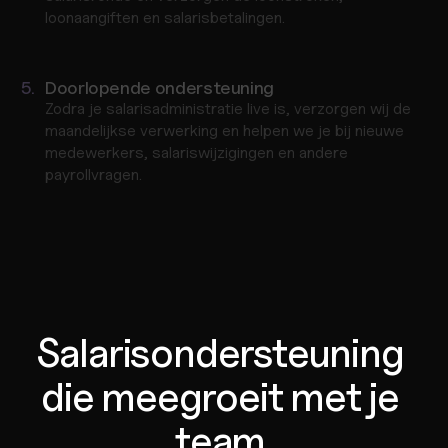
loonaangiften en salarisbetalingen.
5.
Doorlopende ondersteuning
Zodra je salarisadministratie live is, verzorgen wij de 
maandelijkse verwerking en helpen we je bij nieuwe 
medewerkers, salariswijzigingen en andere 
payrollvragen.
Salarisondersteuning 
die meegroeit met je 
team.