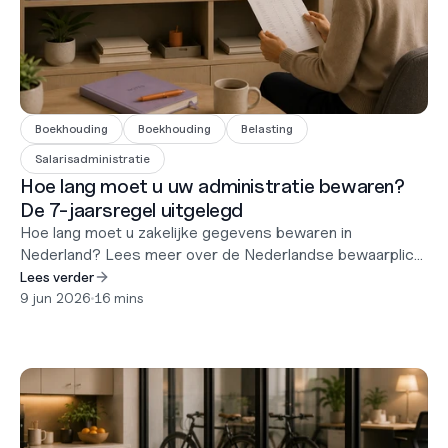
Boekhouding
Boekhouding
Belasting
Salarisadministratie
Hoe lang moet u uw administratie bewaren?
De 7-jaarsregel uitgelegd
Hoe lang moet u zakelijke gegevens bewaren in
Nederland? Lees meer over de Nederlandse bewaarplicht
van 7 jaar, de uitzonderingen van 10 jaar, de vereisten
Lees verder
voor digitale opsla.
9 jun 2026
•
16 mins