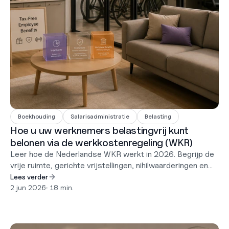
Boekhouding
Salarisadministratie
Belasting
Hoe u uw werknemers belastingvrij kunt
belonen via de werkkostenregeling (WKR)
Leer hoe de Nederlandse WKR werkt in 2026. Begrijp de
vrije ruimte, gerichte vrijstellingen, nihilwaarderingen en
hoe u werknemers in Nederland van belastingvrije
Lees verder
vergoedingen kunt voorzien.
2 jun 2026
•
 18 min.