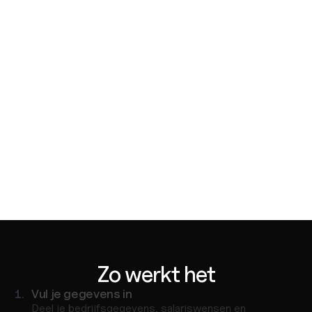
Complete personeelsdossiers, 
veilig opgeslagen
Arbeidsovereenkomsten, loonstroken en 
personeelsgegevens worden veilig opgeslagen en zijn 
altijd toegankelijk vanuit één centrale omgeving.
Alle medewerkerdocumenten op één plek
Bekijk arbeidsovereenkomsten, loonstroken en 
personeelsgegevens vanuit één centrale bron.
Altijd up-to-date
Veilig en altijd toegankelijk
Veilig en altijd toegankelijk
Personeelsgegevens worden veilig opgeslagen in 
de cloud en zijn altijd beschikbaar wanneer je ze 
nodig hebt.
Zo werkt het
1.
Vul je gegevens in
Deel je bedrijfsgegevens, salariswensen en 