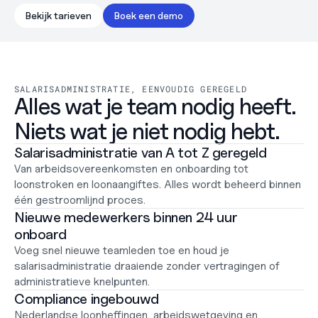
Werken bij
Bekijk tarieven
Boek een demo
Support
Helpcentrum
Changelog
Select Language
Dutch
SALARISADMINISTRATIE, EENVOUDIG GEREGELD
Alles wat je team nodig heeft. 
Niets wat je niet nodig hebt.
Inloggen
Salarisadministratie van A tot Z geregeld
Starten
Van arbeidsovereenkomsten en onboarding tot 
loonstroken en loonaangiftes. Alles wordt beheerd binnen 
één gestroomlijnd proces.
Nieuwe medewerkers binnen 24 uur 
onboard
Voeg snel nieuwe teamleden toe en houd je 
salarisadministratie draaiende zonder vertragingen of 
administratieve knelpunten.
Compliance ingebouwd
Nederlandse loonheffingen, arbeidswetgeving en 