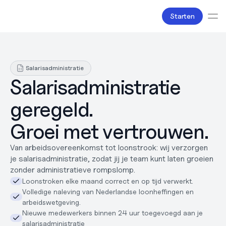
Starten
Diensten
Boekhouding
Salarisadministratie
Salarisadministratie
Salarisadministratie 
Belastingzaken
Producten
geregeld.
Bv oprichten
Zakelijke accounts en bankpassen
Groei met vertrouwen.
Facturatie
Over ons
Van arbeidsovereenkomst tot loonstrook: wij verzorgen 
Liefde
je salarisadministratie, zodat jij je team kunt laten groeien 
Pricing
zonder administratieve rompslomp.
Pricing plans
Loonstroken elke maand correct en op tijd verwerkt.
Pricing calculator
Volledige naleving van Nederlandse loonheffingen en 
Bronnen
Content
arbeidswetgeving.
Nieuwe medewerkers binnen 24 uur toegevoegd aan je 
Partners
salarisadministratie
Juridisch