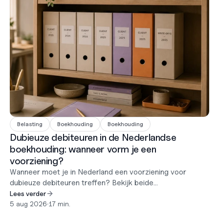
Belasting
Boekhouding
Boekhouding
Dubieuze debiteuren in de Nederlandse
boekhouding: wanneer vorm je een
voorziening?
Wanneer moet je in Nederland een voorziening voor
dubieuze debiteuren treffen? Bekijk beide
berekeningsmethoden, de bewijsvoorschriften en de
Lees verder
timingregel die de meeste mensen verkeerd begrijpen.
5 aug 2026
•
17 min.