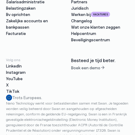
Salarisadministratie
Partners
Belastingzaken
Juridisch
Bv oprichten
Werken bij
VACATURES
Zakelijke accounts en 
Changelog
bankpassen
Wat onze klanten zeggen
Facturatie
Helpcentrum
Beveiligingscentrum
Volg ons
Besteed je tijd beter.
LinkedIn
Boek een demo
Instagram
YouTube
X
TikTok
Trots Europees.
Neno Technology werkt voor betaaldiensten samen met Swan. Je tegoeden 
worden veilig beheerd door Swan en aangehouden op afgescheiden 
rekeningen, conform de geldende EU-regelgeving. Swan is een in Frankrijk 
gevestigde elektronischegeldinstelling (Electronic Money Institution), 
gereguleerd door de Franse toezichthouder ACPR (Autorité de Contrôle 
Prudentiel et de Résolution) onder vergunningnummer 17328. Swan is 