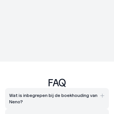
voor o
pluspu
salari
een aa
PA
TA
Phanos A.
Chicky Tutor
FAQ
Wat is inbegrepen bij de boekhouding van 
Neno?