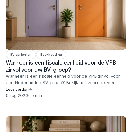
BV oprichten
Boekhouding
Wanneer is een fiscale eenheid voor de VPB
zinvol voor uw BV-groep?
Wanneer is een fiscale eenheid voor de VPB zinvol voor
een Nederlandse BV-groep? Bekijk het voordeel van
verliescompensatie, de tariefschijf-kosten en een
Lees verder
uitgewerkte break-evenberekening.
6 aug 2026
•
15 min.