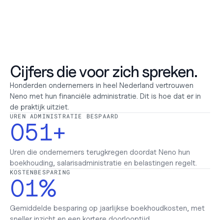
Rapportages voor investeerders
Beslissingen nemen met vertrouwen
Cijfers die voor zich spreken.
Honderden ondernemers in heel Nederland vertrouwen 
Neno met hun financiële administratie. Dit is hoe dat er in 
de praktijk uitziet.
UREN ADMINISTRATIE BESPAARD
0
5
1
+
1
6
2
Uren die ondernemers terugkregen doordat Neno hun 
boekhouding, salarisadministratie en belastingen regelt.
KOSTENBESPARING
7
3
0
1
%
8
4
1
2
Gemiddelde besparing op jaarlijkse boekhoudkosten, met 
sneller inzicht en een kortere doorlooptijd.