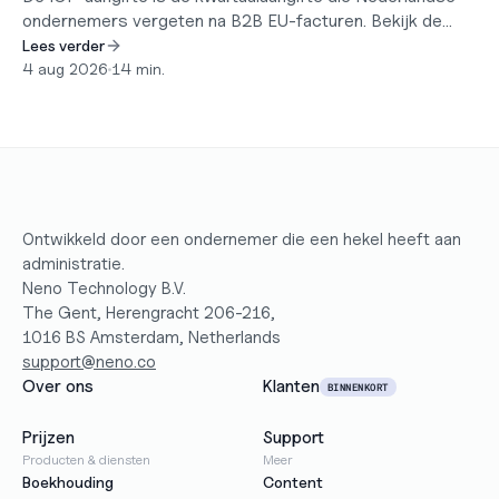
ondernemers vergeten na B2B EU-facturen. Bekijk de
triggers, deadlines en hoe u een fout herstelt.
Lees verder
4 aug 2026
•
14 min.
Ontwikkeld door een ondernemer die een hekel heeft aan 
administratie.
Neno Technology B.V.
The Gent, Herengracht 206-216,
1016 BS Amsterdam, Netherlands
support@neno.co
Over ons
Klanten
BINNENKORT
Prijzen
Support
Producten & diensten
Meer
Boekhouding
Content