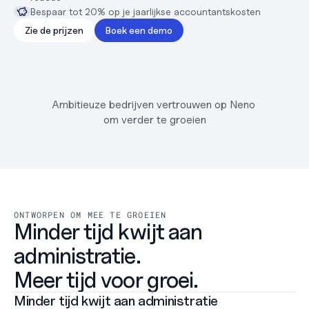
Support
Bespaar tot 20% op je jaarlijkse accountantskosten
Helpcentrum
Changelog
Zie de prijzen
Boek een demo
Select Language
Dutch
Inloggen
Ambitieuze bedrijven vertrouwen op Neno 
Starten
om verder te groeien
ONTWORPEN OM MEE TE GROEIEN
Minder tijd kwijt aan 
administratie.
Meer tijd voor groei.
Minder tijd kwijt aan administratie