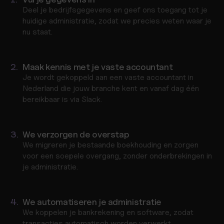
6
9
Deel je bedrijfsgegevens en geef ons toegang tot je 
7
huidige administratie, zodat we precies weten waar je 
0
nu staat.
8
2.
Maak kennis met je vaste accountant
9
Je wordt gekoppeld aan een vaste accountant in 
Nederland die jouw branche kent en vanaf dag één 
0
bereikbaar is via Slack.
1
3.
We verzorgen de overstap
We migreren je bestaande boekhouding en zorgen 
2
voor een soepele overgang, zonder onderbrekingen in 
je administratie.
3
4.
We automatiseren je administratie
4
We koppelen je bankrekening en software, zodat 
transacties automatisch worden verwerkt, 