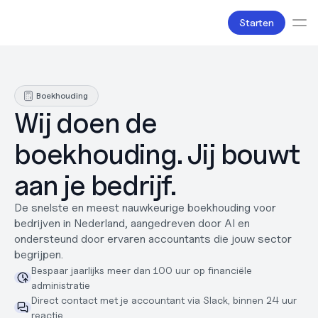
Starten
Diensten
Boekhouding
Boekhouding
Salarisadministratie
Wij doen de 
Belastingzaken
Producten
boekhouding. Jij bouwt 
Bv oprichten
Zakelijke accounts en bankpassen
aan je bedrijf.
Facturatie
Over ons
De snelste en meest nauwkeurige boekhouding voor 
Prijzen
bedrijven in Nederland, aangedreven door AI en 
Liefde
ondersteund door ervaren accountants die jouw sector 
Bronnen
begrijpen.
Content
Bespaar jaarlijks meer dan 100 uur op financiële 
Partners
administratie
Juridisch
Direct contact met je accountant via Slack, binnen 24 uur 
Werken bij
reactie