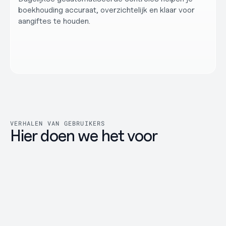
boekhouding accuraat, overzichtelijk en klaar voor 
aangiftes te houden.
VERHALEN VAN GEBRUIKERS
Hier doen we het voor
Super soepele onboarding
Supe
gewe
Super soepele onboarding. Neno maakte mijn 
eerste btw-aangifte verrassend eenvoudig. 
We zij
Precies wat je als startende ondernemer 
en zij
nodig hebt.
onboar
digita