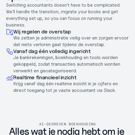
3
Switching accountants doesn't have to be complicated. 
4
We'll handle the transition, migrate your books and get 
everything set up, so you can focus on running your 
business.
Wij regelen de overstap
We zetten je administratie veilig over en zorgen ervoor 
dat niets verloren gaat tijdens de overstap.
Vanaf dag één volledig ingericht
Je bankrekeningen, boekhouding en tools worden 
gekoppeld, zodat transacties automatisch worden 
verwerkt en gecategoriseerd.
Realtime financieel inzicht
Krijg vanaf dag één realtime inzicht in je cijfers en 
direct toegang tot je vaste accountant via Slack.
AI-GEDREVEN BOEKHOUDING
Alles wat je nodig hebt om je 