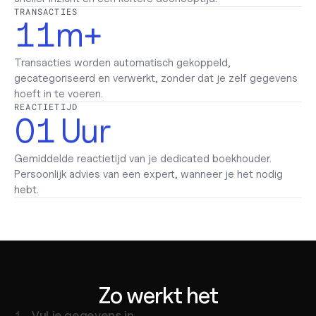
9
5
TRANSACTIES
2
3
1
1
m+
0
6
4
2
2
Transacties worden automatisch gekoppeld, 
gecategoriseerd en verwerkt, zonder dat je zelf gegevens 
7
5
hoeft in te voeren.
3
3
REACTIETIJD
0
1
Uur
8
6
4
4
1
2
9
Gemiddelde reactietijd van je dedicated boekhouder. 
7
5
Persoonlijk advies van een expert, wanneer je het nodig 
hebt.
2
3
0
8
6
4
9
7
5
0
8
Zo werkt het
1.
Vul je gegevens in