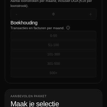
Aantal loonstroken per maand, inclusief DGA (€18 per
loonstrook).
-
+
Boekhouding
Transacties en facturen per maand.
0-50
51-100
101-300
301-500
500+
AANBEVOLEN PAKKET
Maak je selectie