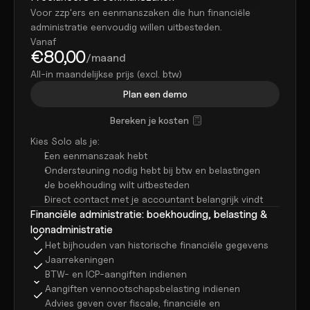
Voor zzp'ers en eenmanszaken die hun financiële 
Werken bij
administratie eenvoudig willen uitbesteden.
Support
Vanaf
Helpcentrum
€80,00
/maand
Changelog
All-in maandelijkse prijs (excl. btw)
Select Language
Dutch
Plan een demo
Bereken je kosten
Inloggen
Kies Solo als je:
Starten
Een eenmanszaak hebt
Ondersteuning nodig hebt bij btw en belastingen
Je boekhouding wilt uitbesteden
Direct contact met je accountant belangrijk vindt
Financiële administratie: boekhouding, belasting & 
loonadministratie
Het bijhouden van historische financiële gegevens
Jaarrekeningen
BTW- en ICP-aangiften indienen
Aangiften vennootschapsbelasting indienen
Advies geven over fiscale, financiële en 