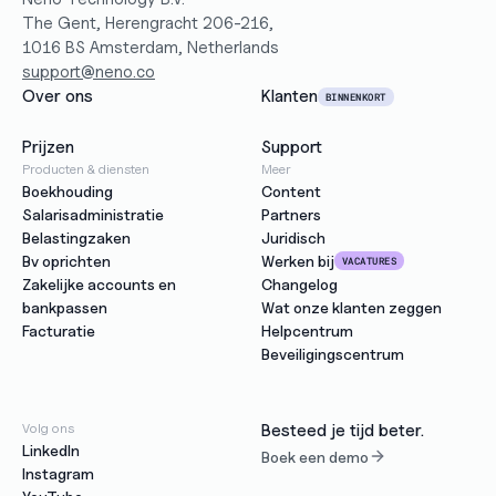
The Gent, Herengracht 206-216,
1016 BS Amsterdam, Netherlands
support@neno.co
Over ons
Klanten
BINNENKORT
Prijzen
Support
Producten & diensten
Meer
Boekhouding
Content
Salarisadministratie
Partners
Belastingzaken
Juridisch
Bv oprichten
Werken bij
VACATURES
Zakelijke accounts en 
Changelog
bankpassen
Wat onze klanten zeggen
Facturatie
Helpcentrum
Beveiligingscentrum
Volg ons
Besteed je tijd beter.
LinkedIn
Boek een demo
Instagram