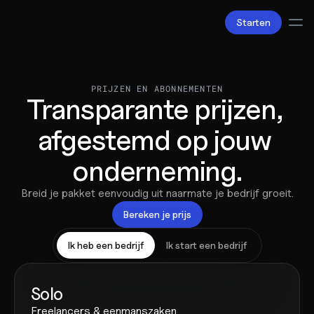
Starten
Diensten
Boekhouding
PRIJZEN EN ABONNEMENTEN
Transparante prijzen, 
Salarisadministratie
Belastingzaken
afgestemd op jouw 
Producten
Bv oprichten
onderneming.
Zakelijke accounts en bankpassen
Facturatie
Over ons
Breid je pakket eenvoudig uit naarmate je bedrijf groeit.
Liefde
Bereken je prijs
Pricing
Pricing plans
Ik heb een bedrijf
Ik start een bedrijf
Pricing calculator
Bronnen
Content
Solo
Partners
Freelancers & eenmanszaken
Juridisch