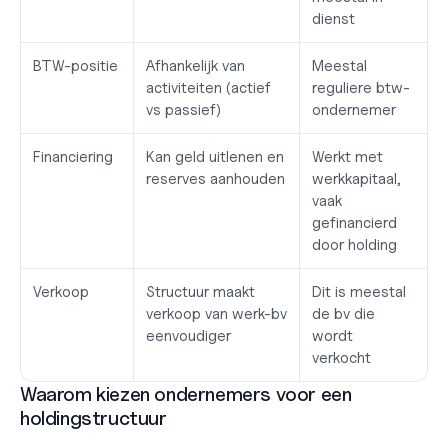
dienst
BTW-positie
Afhankelijk van 
Meestal 
activiteiten (actief 
reguliere btw-
vs passief)
ondernemer
Financiering
Kan geld uitlenen en 
Werkt met 
reserves aanhouden
werkkapitaal, 
vaak 
gefinancierd 
door holding
Verkoop
Structuur maakt 
Dit is meestal 
verkoop van werk-bv 
de bv die 
eenvoudiger
wordt 
verkocht
Waarom kiezen ondernemers voor een 
holdingstructuur