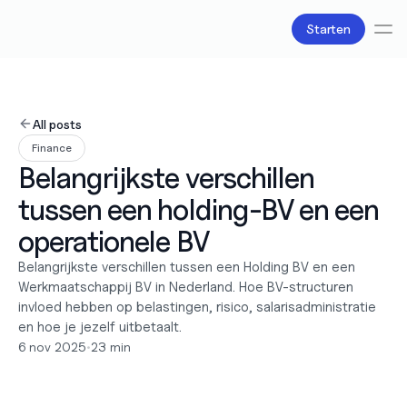
Starten
Diensten
Boekhouding
All posts
Salarisadministratie
Finance
Belastingzaken
Belangrijkste verschillen 
Producten
Bv oprichten
tussen een holding-BV en een 
Zakelijke accounts en bankpassen
Facturatie
operationele BV
Over ons
Belangrijkste verschillen tussen een Holding BV en een 
Liefde
Werkmaatschappij BV in Nederland. Hoe BV-structuren 
Pricing
Pricing plans
invloed hebben op belastingen, risico, salarisadministratie 
Pricing calculator
en hoe je jezelf uitbetaalt.
6 nov 2025
•
23 min
Bronnen
Content
Partners
Juridisch