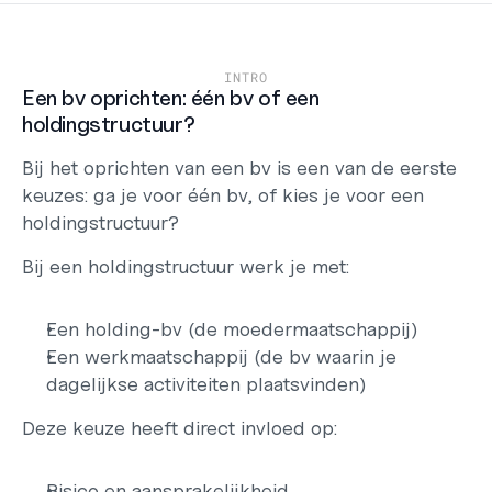
Werken bij
Support
Helpcentrum
INTRO
Changelog
Een bv oprichten: één bv of een 
holdingstructuur?
Select Language
Dutch
Bij het oprichten van een bv is een van de eerste 
Inloggen
keuzes: ga je voor één bv, of kies je voor een 
holdingstructuur?
Starten
Bij een holdingstructuur werk je met:
Een holding-bv (de moedermaatschappij)
Een werkmaatschappij (de bv waarin je 
dagelijkse activiteiten plaatsvinden)
Deze keuze heeft direct invloed op:
Risico en aansprakelijkheid