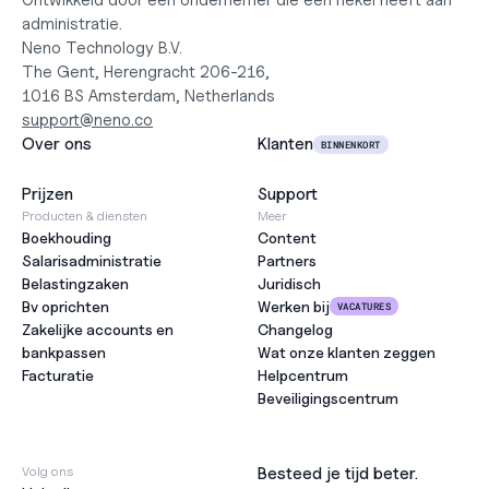
Ontwikkeld door een ondernemer die een hekel heeft aan 
administratie.
Neno Technology B.V.
The Gent, Herengracht 206-216,
1016 BS Amsterdam, Netherlands
support@neno.co
Over ons
Klanten
BINNENKORT
Prijzen
Support
Producten & diensten
Meer
Boekhouding
Content
Salarisadministratie
Partners
Belastingzaken
Juridisch
Bv oprichten
Werken bij
VACATURES
Zakelijke accounts en 
Changelog
bankpassen
Wat onze klanten zeggen
Facturatie
Helpcentrum
Beveiligingscentrum
Volg ons
Besteed je tijd beter.