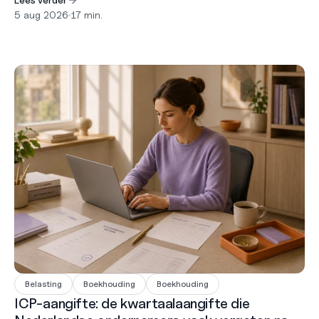
timingregel die de meeste mensen verkeerd begrijpen.
5 aug 2026
•
17 min.
Belasting
Boekhouding
Boekhouding
ICP-aangifte: de kwartaalaangifte die