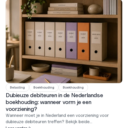
Belasting
Boekhouding
Boekhouding
Dubieuze debiteuren in de Nederlandse
boekhouding: wanneer vorm je een
voorziening?
Wanneer moet je in Nederland een voorziening voor
dubieuze debiteuren treffen? Bekijk beide
berekeningsmethoden, de bewijsvoorschriften en de
Lees verder