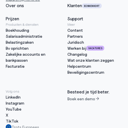
Over ons
Klanten
BINNENKORT
Prijzen
Support
Producten & diensten
Meer
Boekhouding
Content
Salarisadministratie
Partners
Belastingzaken
Juridisch
Bv oprichten
Werken bij
VACATURES
Zakelijke accounts en 
Changelog
bankpassen
Wat onze klanten zeggen
Facturatie
Helpcentrum
Beveiligingscentrum
Volg ons
Besteed je tijd beter.
LinkedIn
Boek een demo
Instagram
YouTube
X
TikTok
Trots Europees.