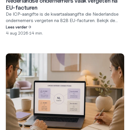
Nederlandse ondernemers vaak vergeten na
EU-facturen
De ICP-aangifte is de kwartaalaangifte die Nederlandse
ondernemers vergeten na B2B EU-facturen. Bekijk de
triggers, deadlines en hoe u een fout herstelt.
Lees verder
4 aug 2026
•
14 min.