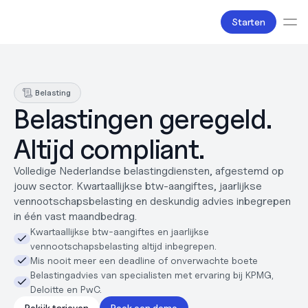
Starten
Diensten
Boekhouding
Belasting
Salarisadministratie
Belastingen geregeld. 
Belastingzaken
Producten
Altijd compliant.
Bv oprichten
Zakelijke accounts en bankpassen
Volledige Nederlandse belastingdiensten, afgestemd op 
Facturatie
jouw sector. Kwartaallijkse btw-aangiftes, jaarlijkse 
Over ons
vennootschapsbelasting en deskundig advies inbegrepen 
Liefde
in één vast maandbedrag.
Pricing
Kwartaallijkse btw-aangiftes en jaarlijkse 
Pricing plans
vennootschapsbelasting altijd inbegrepen.
Pricing calculator
Mis nooit meer een deadline of onverwachte boete
Bronnen
Belastingadvies van specialisten met ervaring bij KPMG, 
Content
Deloitte en PwC.
Partners
Juridisch
Bekijk tarieven
Boek een demo