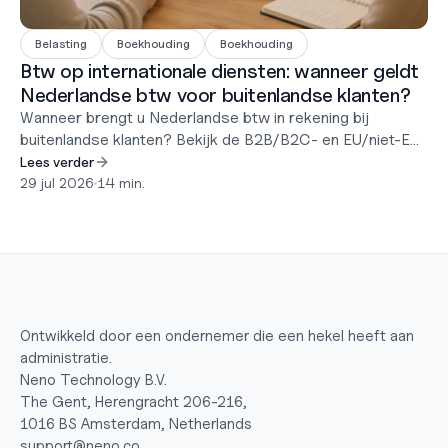
Belasting
Boekhouding
Boekhouding
Btw op internationale diensten: wanneer geldt
Nederlandse btw voor buitenlandse klanten?
Wanneer brengt u Nederlandse btw in rekening bij
buitenlandse klanten? Bekijk de B2B/B2C- en EU/niet-EU-
matrix, verleggingsregeling, ICP en de OSS-drempel van
Lees verder
10.000 euro.
29 jul 2026
•
14 min.
Ontwikkeld door een ondernemer die een hekel heeft aan 
administratie.
Neno Technology B.V.
The Gent, Herengracht 206-216,
1016 BS Amsterdam, Netherlands
support@neno.co