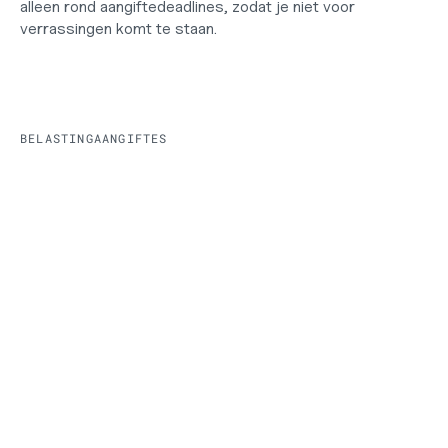
alleen rond aangiftedeadlines, zodat je niet voor 
verrassingen komt te staan.
BELASTINGAANGIFTES
Kwartaalelijkse btw-aangiftes, volledig verzorgd
Wij dienen ieder kwartaal je btw-aangifte in. Geen 
herinneringen nodig en geen risico op boetes door te late 
indiening.
Altijd op tijd
Neno houdt btw-deadlines voor je in de gaten en dient 
aangiftes op tijd in, zodat je administratie compliant blijft 
en je geen deadlines mist.
Btw-compliance inbegrepen
Vennootschapsbelasting (VPB), 
zonder verrassingen