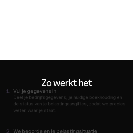
kansen en risico's binnen je fiscale positie, zodat je niet 
voor verrassingen komt te staan wanneer het tijd is voor je 
belastingaangifte.
Fiscale planning en optimalisatie
Wij identificeren belastingbesparende mogelijkheden, 
aankomende verplichtingen en potentiële risico’s voordat 
ze impact hebben op je bedrijf.
Branchegerichte ondersteuning
Zo werkt het
1.
Vul je gegevens in
Deel je bedrijfsgegevens, je huidige boekhouding en 
de status van je belastingaangiftes, zodat we precies 
weten waar je staat.
2.
We beoordelen je belastingsituatie