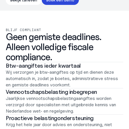
Werken bij
Support
Helpcentrum
Changelog
BLIJF COMPLIANT
Select Language
Geen gemiste deadlines. 

Dutch
Alleen volledige fiscale 
Inloggen
compliance.
Starten
Btw-aangiftes ieder kwartaal
Wij verzorgen je btw-aangiftes op tijd en dienen deze 
automatisch in, zodat je boetes, administratieve stress 
en gemiste deadlines voorkomt.
Vennootschapsbelasting inbegrepen
Jaarlijkse vennootschapsbelastingaangiftes worden 
verzorgd door specialisten met uitgebreide kennis van 
Nederlandse wet- en regelgeving.
Proactieve belastingondersteuning
Krijg het hele jaar door advies en ondersteuning, niet 