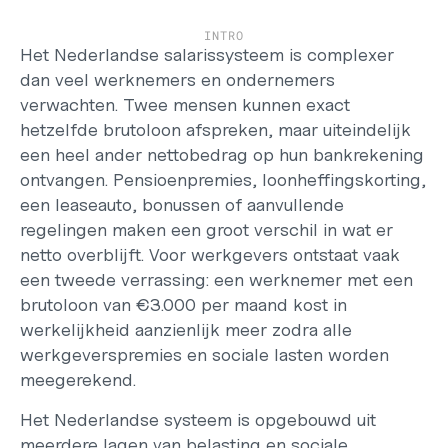
Werken bij
INTRO
Support
Het Nederlandse salarissysteem is complexer 
Helpcentrum
dan veel werknemers en ondernemers 
Changelog
verwachten. Twee mensen kunnen exact 
Select Language
Dutch
hetzelfde brutoloon afspreken, maar uiteindelijk 
een heel ander nettobedrag op hun bankrekening 
Inloggen
ontvangen. Pensioenpremies, loonheffingskorting, 
een leaseauto, bonussen of aanvullende 
Starten
regelingen maken een groot verschil in wat er 
netto overblijft. Voor werkgevers ontstaat vaak 
een tweede verrassing: een werknemer met een 
brutoloon van €3.000 per maand kost in 
werkelijkheid aanzienlijk meer zodra alle 
werkgeverspremies en sociale lasten worden 
meegerekend.
Het Nederlandse systeem is opgebouwd uit 
meerdere lagen van belasting en sociale 