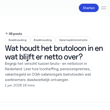
Starten
Diensten
Boekhouding
All posts
Salarisadministratie
Boekhouding
Boekhouding
Salarisadministratie
Belastingzaken
Wat houdt het brutoloon in en 
Producten
Bv oprichten
wat blijft er netto over?
Zakelijke accounts en bankpassen
Facturatie
Begrijp het verschil tussen bruto- en nettoloon in 
Over ons
Nederland. Leer hoe loonheffing, pensioenpremies, 
Liefde
vakantiegeld en DGA-salarisregels beïnvloeden wat 
Pricing
werknemers daadwerkelijk ontvangen.
Pricing plans
1 jun 2026
•
16 mins
Pricing calculator
Bronnen
Content
Partners
Juridisch