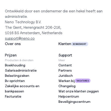
Ontwikkeld door een ondernemer die een hekel heeft aan 
administratie.
Neno Technology B.V.
The Gent, Herengracht 206-216,
1016 BS Amsterdam, Netherlands
support@neno.co
Over ons
Klanten
BINNENKORT
Prijzen
Support
Producten & diensten
Meer
Boekhouding
Content
Salarisadministratie
Partners
Belastingzaken
Juridisch
Bv oprichten
Werken bij
VACATURES
Zakelijke accounts en 
Changelog
bankpassen
Wat onze klanten zeggen
Facturatie
Helpcentrum
Beveiligingscentrum