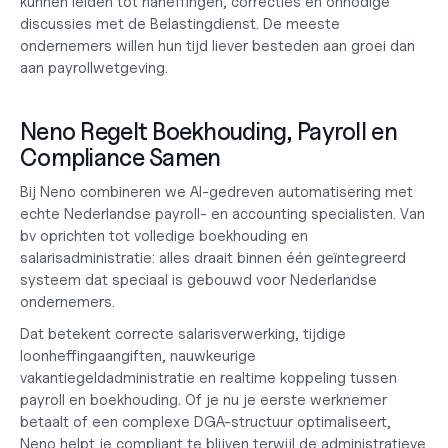
kunnen leiden tot naheffingen, correcties en onnodige 
discussies met de Belastingdienst. De meeste 
ondernemers willen hun tijd liever besteden aan groei dan 
aan payrollwetgeving.
Neno Regelt Boekhouding, Payroll en 
Compliance Samen
Bij Neno combineren we AI-gedreven automatisering met 
echte Nederlandse payroll- en accounting specialisten. Van
bv oprichten
 tot volledige
 boekhouding en 
salarisadministratie
: alles draait binnen één geïntegreerd 
systeem dat speciaal is gebouwd voor Nederlandse 
ondernemers.
Dat betekent correcte salarisverwerking, tijdige 
loonheffingaangiften, nauwkeurige 
vakantiegeldadministratie en realtime koppeling tussen 
payroll en boekhouding. Of je nu je eerste werknemer 
betaalt of een complexe DGA-structuur optimaliseert, 
Neno helpt je compliant te blijven terwijl de administratieve 