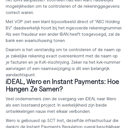
het IBAN aanpassen. Voorheen had een klant nauwelijks 
mogelijkheden om te controleren of de rekeninggegevens 
correct waren.
Met VOP ziet een klant bijvoorbeeld direct of "ABC Holding 
BV" daadwerkelijk hoort bij het ingevoerde rekeningnummer. 
Als een fraudeur een ander IBAN heeft toegevoegd, zal de 
bank een waarschuwing tonen.
Daarom is het verstandig om te controleren of de naam op 
je zakelijke rekening exact overeenkomt met de naam op 
je facturen en je KvK-inschrijving. Zeker na het
 kvk-nummer 
aanvragen
 of een naamswijziging is dit een belangrijk 
aandachtspunt.
iDEAL, Wero en Instant Payments: Hoe 
Hangen Ze Samen?
Veel ondernemers zien de overgang van iDEAL naar Wero 
als een losstaand project. In werkelijkheid zijn beide 
ontwikkelingen nauw met elkaar verbonden.
Wero is gebouwd op SCT Inst, dezelfde infrastructuur die 
dankzij de Instant Payments Regulation overal beschikbaar 