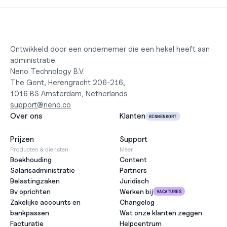
Ontwikkeld door een ondernemer die een hekel heeft aan 
administratie.
Neno Technology B.V.
The Gent, Herengracht 206-216,
1016 BS Amsterdam, Netherlands
support@neno.co
Over ons
Klanten
BINNENKORT
Prijzen
Support
Producten & diensten
Meer
Boekhouding
Content
Salarisadministratie
Partners
Belastingzaken
Juridisch
Bv oprichten
Werken bij
VACATURES
Zakelijke accounts en 
Changelog
bankpassen
Wat onze klanten zeggen
Facturatie
Helpcentrum