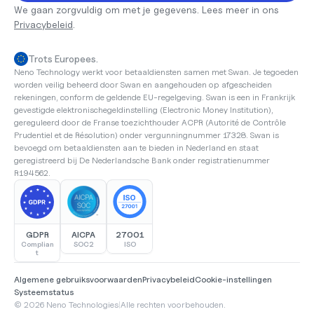
We gaan zorgvuldig om met je gegevens. Lees meer in ons 
Privacybeleid
.
Trots Europees.
Neno Technology werkt voor betaaldiensten samen met Swan. Je tegoeden 
worden veilig beheerd door Swan en aangehouden op afgescheiden 
rekeningen, conform de geldende EU-regelgeving. Swan is een in Frankrijk 
gevestigde elektronischegeldinstelling (Electronic Money Institution), 
gereguleerd door de Franse toezichthouder ACPR (Autorité de Contrôle 
Prudentiel et de Résolution) onder vergunningnummer 17328. Swan is 
bevoegd om betaaldiensten aan te bieden in Nederland en staat 
geregistreerd bij De Nederlandsche Bank onder registratienummer 
R194562.
GDPR
AICPA
27001
Complian
SOC2
ISO
t
Algemene gebruiksvoorwaarden
Privacybeleid
Cookie-instellingen
Systeemstatus
© 2026 Neno Technologies
|
Alle rechten voorbehouden.