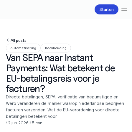
Starten
Diensten
Boekhouding
All posts
Salarisadministratie
Automatisering
Boekhouding
Belastingzaken
Van SEPA naar Instant 
Producten
Bv oprichten
Payments: Wat betekent de 
Zakelijke accounts en bankpassen
Facturatie
EU-betalingsreis voor je 
Over ons
facturen?
Liefde
Pricing
Directe betalingen, SEPA, verificatie van begunstigde en 
Pricing plans
Wero veranderen de manier waarop Nederlandse bedrijven 
Pricing calculator
facturen verzenden. Wat de EU-verordening voor directe 
Bronnen
betalingen betekent voor.
Content
12 jun 2026
•
15 min.
Partners
Juridisch