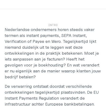
Werken bij
Support
Helpcentrum
Changelog
INTRO
Select Language
Nederlandse ondernemers horen steeds vaker 
Dutch
termen als instant payments, SEPA Instant, 
Verification of Payee en Wero. Tegelijkertijd lijkt 
Inloggen
niemand duidelijk uit te leggen wat deze 
Starten
ontwikkelingen in de praktijk betekenen. Moet je 
iets aanpassen aan je facturen? Heeft het 
gevolgen voor je boekhouding? En wat verandert 
er nu eigenlijk aan de manier waarop klanten jouw 
bedrijf betalen?
De verwarring ontstaat doordat verschillende 
ontwikkelingen tegelijkertijd plaatsvinden. De EU 
Instant Payments Regulation verandert de 
infrastructuur achter Europese bankbetalingen. 