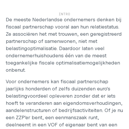
Werken bij
Support
INTRO
Helpcentrum
De meeste Nederlandse ondernemers denken bij 
Changelog
fiscaal partnerschap vooral aan hun relatiestatus. 
Select Language
Ze associëren het met trouwen, een geregistreerd 
Dutch
partnerschap of samenwonen, niet met 
belastingoptimalisatie. Daardoor laten veel 
Inloggen
ondernemerhuishoudens één van de meest 
Starten
toegankelijke fiscale optimalisatiemogelijkheden 
onbenut.
Voor ondernemers kan fiscaal partnerschap 
jaarlijks honderden of zelfs duizenden euro's 
belastingvoordeel opleveren zonder dat er iets 
hoeft te veranderen aan eigendomsverhoudingen, 
aandelenstructuren of bedrijfsactiviteiten. Of je nu 
een ZZP'er bent, een eenmanszaak runt, 
deelneemt in een VOF of eigenaar bent van een 