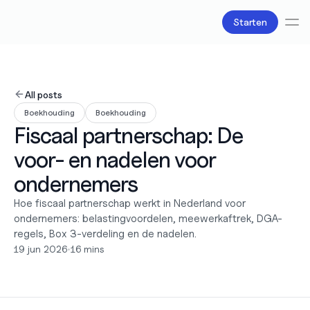
Starten
Diensten
Boekhouding
All posts
Salarisadministratie
Boekhouding
Boekhouding
Belastingzaken
Fiscaal partnerschap: De 
Producten
Bv oprichten
voor- en nadelen voor 
Zakelijke accounts en bankpassen
Facturatie
ondernemers
Over ons
Hoe fiscaal partnerschap werkt in Nederland voor 
Liefde
ondernemers: belastingvoordelen, meewerkaftrek, DGA-
Pricing
Pricing plans
regels, Box 3-verdeling en de nadelen.
Pricing calculator
19 jun 2026
•
16 mins
Bronnen
Content
Partners
Juridisch