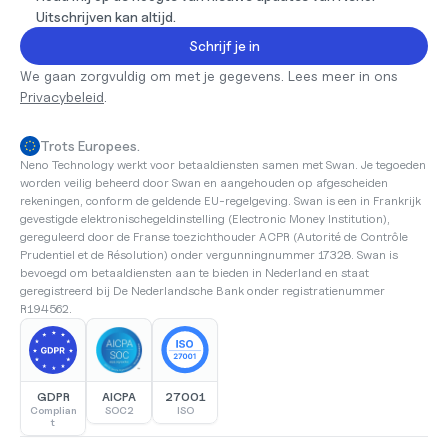
Uitschrijven kan altijd.
Schrijf je in
We gaan zorgvuldig om met je gegevens. Lees meer in ons 
Privacybeleid
.
Trots Europees.
Neno Technology werkt voor betaaldiensten samen met Swan. Je tegoeden 
worden veilig beheerd door Swan en aangehouden op afgescheiden 
rekeningen, conform de geldende EU-regelgeving. Swan is een in Frankrijk 
gevestigde elektronischegeldinstelling (Electronic Money Institution), 
gereguleerd door de Franse toezichthouder ACPR (Autorité de Contrôle 
Prudentiel et de Résolution) onder vergunningnummer 17328. Swan is 
bevoegd om betaaldiensten aan te bieden in Nederland en staat 
geregistreerd bij De Nederlandsche Bank onder registratienummer 
R194562.
GDPR
AICPA
27001
Complian
SOC2
ISO
t