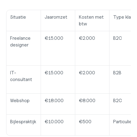
Situatie
Jaaromzet
Kosten met 
Type klant
btw
Freelance 
€15.000
€2.000
B2C
designer
IT-
€15.000
€2.000
B2B
consultant
Webshop
€18.000
€8.000
B2C
Bijlespraktijk
€10.000
€500
Particuliere