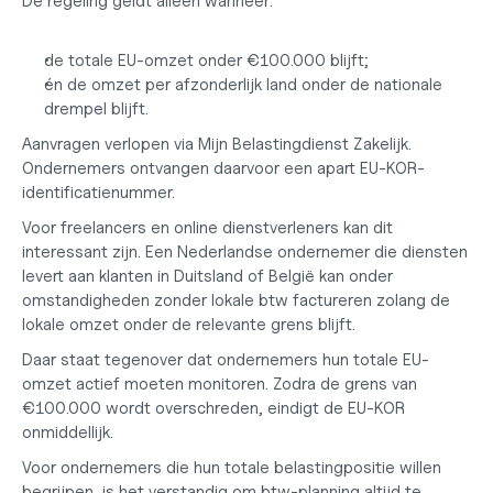
De regeling geldt alleen wanneer:
de totale EU-omzet onder €100.000 blijft;
én de omzet per afzonderlijk land onder de nationale 
drempel blijft.
Aanvragen verlopen via Mijn Belastingdienst Zakelijk. 
Ondernemers ontvangen daarvoor een apart EU-KOR-
identificatienummer.
Voor freelancers en online dienstverleners kan dit 
interessant zijn. Een Nederlandse ondernemer die diensten 
levert aan klanten in Duitsland of België kan onder 
omstandigheden zonder lokale btw factureren zolang de 
lokale omzet onder de relevante grens blijft.
Daar staat tegenover dat ondernemers hun totale EU-
omzet actief moeten monitoren. Zodra de grens van 
€100.000 wordt overschreden, eindigt de EU-KOR 
onmiddellijk.
Voor ondernemers die hun totale belastingpositie willen 
begrijpen, is het verstandig om btw-planning altijd te 