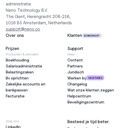
administratie.
Neno Technology B.V.
The Gent, Herengracht 206-216,
1016 BS Amsterdam, Netherlands
support@neno.co
Over ons
Klanten
BINNENKORT
Prijzen
Support
Producten & diensten
Meer
Boekhouding
Content
Salarisadministratie
Partners
Belastingzaken
Juridisch
Bv oprichten
Werken bij
VACATURES
Zakelijke accounts en 
Changelog
bankpassen
Wat onze klanten zeggen
Facturatie
Helpcentrum
Beveiligingscentrum
Volg ons
Besteed je tijd beter.
LinkedIn