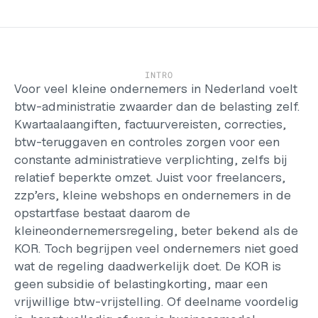
Werken bij
Support
Helpcentrum
Changelog
INTRO
Select Language
Voor veel kleine ondernemers in Nederland voelt 
Dutch
btw-administratie zwaarder dan de belasting zelf. 
Kwartaal­aangiften, factuurvereisten, correcties, 
Inloggen
btw-teruggaven en controles zorgen voor een 
Starten
constante administratieve verplichting, zelfs bij 
relatief beperkte omzet. Juist voor freelancers, 
zzp’ers, kleine webshops en ondernemers in de 
opstartfase bestaat daarom de 
kleineondernemersregeling, beter bekend als de 
KOR. Toch begrijpen veel ondernemers niet goed 
wat de regeling daadwerkelijk doet. De KOR is 
geen subsidie of belastingkorting, maar een 
vrijwillige btw-vrijstelling. Of deelname voordelig 