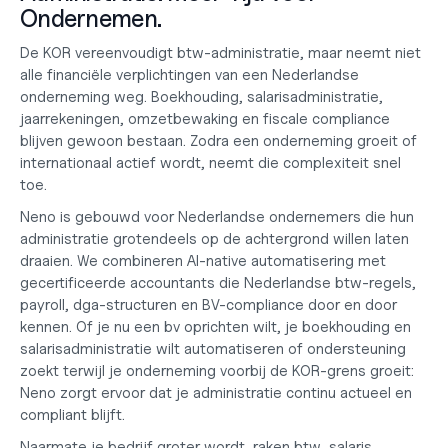
Ondernemen.
De KOR vereenvoudigt btw-administratie, maar neemt niet 
alle financiële verplichtingen van een Nederlandse 
onderneming weg. Boekhouding, salarisadministratie, 
jaarrekeningen, omzetbewaking en fiscale compliance 
blijven gewoon bestaan. Zodra een onderneming groeit of 
internationaal actief wordt, neemt die complexiteit snel 
toe.
Neno is gebouwd voor Nederlandse ondernemers die hun 
administratie grotendeels op de achtergrond willen laten 
draaien. We combineren AI-native automatisering met 
gecertificeerde accountants die Nederlandse btw-regels, 
payroll, dga-structuren en BV-compliance door en door 
kennen. Of je nu een 
bv oprichten
 wilt, je 
boekhouding en 
salarisadministratie
 wilt automatiseren of ondersteuning 
zoekt terwijl je onderneming voorbij de KOR-grens groeit: 
Neno zorgt ervoor dat je administratie continu actueel en 
compliant blijft.
Naarmate je bedrijf groter wordt, raken btw, salaris, 