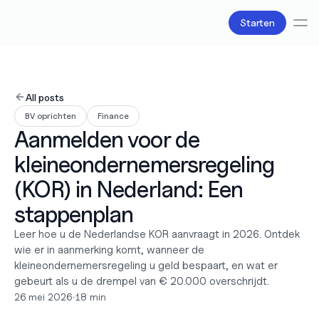
Starten
Diensten
Boekhouding
All posts
Salarisadministratie
BV oprichten
Finance
Belastingzaken
Aanmelden voor de 
Producten
Bv oprichten
kleineondernemersregeling 
Zakelijke accounts en bankpassen
Facturatie
(KOR) in Nederland: Een 
Over ons
stappenplan
Liefde
Pricing
Leer hoe u de Nederlandse KOR aanvraagt in 2026. Ontdek 
Pricing plans
wie er in aanmerking komt, wanneer de 
Pricing calculator
kleineondernemersregeling u geld bespaart, en wat er 
Bronnen
gebeurt als u de drempel van € 20.000 overschrijdt.
Content
26 mei 2026
•
18 min
Partners
Juridisch