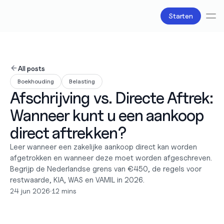
Starten
Diensten
Boekhouding
All posts
Salarisadministratie
Boekhouding
Belasting
Belastingzaken
Afschrijving vs. Directe Aftrek: 
Producten
Bv oprichten
Wanneer kunt u een aankoop 
Zakelijke accounts en bankpassen
Facturatie
direct aftrekken?
Over ons
Leer wanneer een zakelijke aankoop direct kan worden 
Liefde
afgetrokken en wanneer deze moet worden afgeschreven. 
Pricing
Pricing plans
Begrijp de Nederlandse grens van €450, de regels voor 
Pricing calculator
restwaarde, KIA, WAS en VAMIL in 2026.
24 jun 2026
•
12 mins
Bronnen
Content
Partners
Juridisch