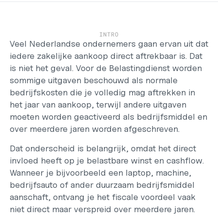
Werken bij
Support
Helpcentrum
INTRO
Changelog
Veel Nederlandse ondernemers gaan ervan uit dat 
Select Language
iedere zakelijke aankoop direct aftrekbaar is. Dat 
Dutch
is niet het geval. Voor de Belastingdienst worden 
sommige uitgaven beschouwd als normale 
Inloggen
bedrijfskosten die je volledig mag aftrekken in 
het jaar van aankoop, terwijl andere uitgaven 
Starten
moeten worden geactiveerd als bedrijfsmiddel en 
over meerdere jaren worden afgeschreven.
Dat onderscheid is belangrijk, omdat het direct 
invloed heeft op je belastbare winst en cashflow. 
Wanneer je bijvoorbeeld een laptop, machine, 
bedrijfsauto of ander duurzaam bedrijfsmiddel 
aanschaft, ontvang je het fiscale voordeel vaak 
niet direct maar verspreid over meerdere jaren. 