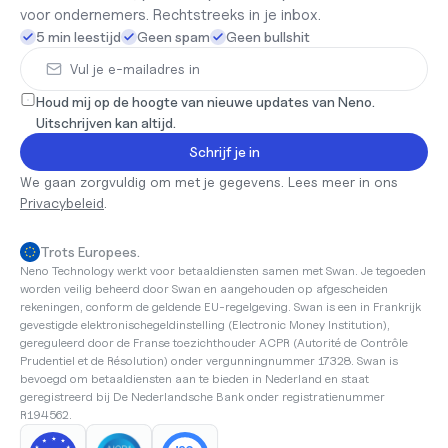
voor ondernemers. Rechtstreeks in je inbox.
5 min leestijd
Geen spam
Geen bullshit
Houd mij op de hoogte van nieuwe updates van Neno. 
Uitschrijven kan altijd.
Schrijf je in
We gaan zorgvuldig om met je gegevens. Lees meer in ons 
Privacybeleid
.
Trots Europees.
Neno Technology werkt voor betaaldiensten samen met Swan. Je tegoeden 
worden veilig beheerd door Swan en aangehouden op afgescheiden 
rekeningen, conform de geldende EU-regelgeving. Swan is een in Frankrijk 
gevestigde elektronischegeldinstelling (Electronic Money Institution), 
gereguleerd door de Franse toezichthouder ACPR (Autorité de Contrôle 
Prudentiel et de Résolution) onder vergunningnummer 17328. Swan is 
bevoegd om betaaldiensten aan te bieden in Nederland en staat 
geregistreerd bij De Nederlandsche Bank onder registratienummer 
R194562.