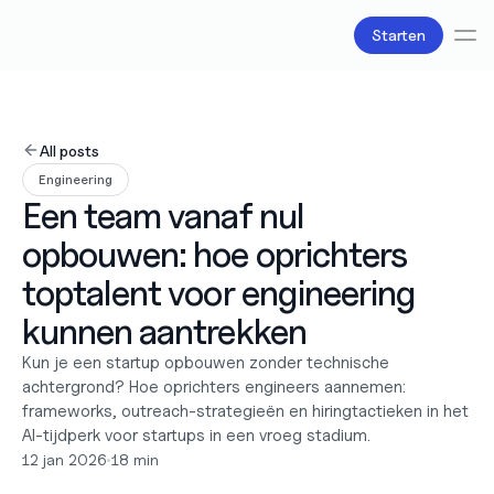
Starten
Diensten
Boekhouding
All posts
Salarisadministratie
Engineering
Belastingzaken
Een team vanaf nul 
Producten
Bv oprichten
opbouwen: hoe oprichters 
Zakelijke accounts en bankpassen
Facturatie
toptalent voor engineering 
Over ons
kunnen aantrekken
Prijzen
Liefde
Kun je een startup opbouwen zonder technische 
Bronnen
achtergrond? Hoe oprichters engineers aannemen: 
Content
frameworks, outreach-strategieën en hiringtactieken in het 
Partners
AI-tijdperk voor startups in een vroeg stadium.
Juridisch
12 jan 2026
•
18 min
Werken bij