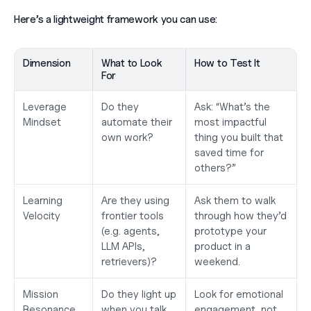
Here’s a lightweight framework you can use:
Dimension
What to Look 
How to Test It
For
Leverage 
Do they 
Ask: “What’s the 
Mindset
automate their 
most impactful 
own work?
thing you built that 
saved time for 
others?”
Learning 
Are they using 
Ask them to walk 
Velocity
frontier tools 
through how they’d 
(e.g. agents, 
prototype your 
LLM APIs, 
product in a 
retrievers)?
weekend.
Mission 
Do they light up 
Look for emotional 
Resonance
when you talk 
engagement, not 