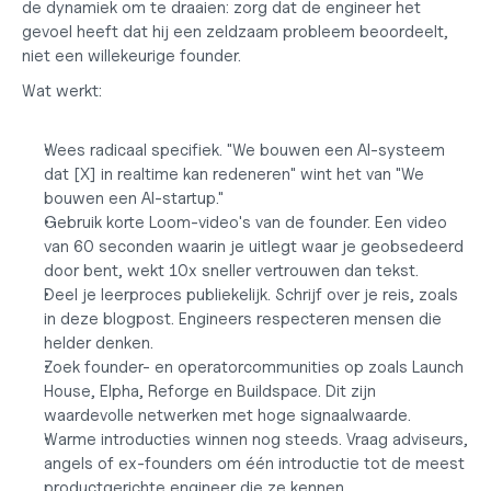
de dynamiek om te draaien: zorg dat de engineer het 
gevoel heeft dat hij een zeldzaam probleem beoordeelt, 
niet een willekeurige founder.
Wat werkt:
Wees radicaal specifiek. "We bouwen een AI-systeem 
dat [X] in realtime kan redeneren" wint het van "We 
bouwen een AI-startup."
Gebruik korte Loom-video's van de founder. Een video 
van 60 seconden waarin je uitlegt waar je geobsedeerd 
door bent, wekt 10x sneller vertrouwen dan tekst.
Deel je leerproces publiekelijk. Schrijf over je reis, zoals 
in deze blogpost. Engineers respecteren mensen die 
helder denken.
Zoek founder- en operatorcommunities op zoals Launch 
House, Elpha, Reforge en Buildspace. Dit zijn 
waardevolle netwerken met hoge signaalwaarde.
Warme introducties winnen nog steeds. Vraag adviseurs, 
angels of ex-founders om één introductie tot de meest 
productgerichte engineer die ze kennen.