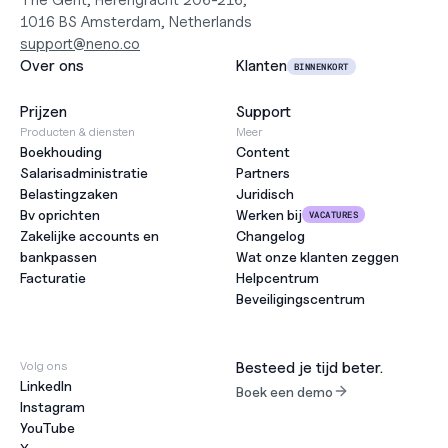
The Gent, Herengracht 206-216,
1016 BS Amsterdam, Netherlands
support@neno.co
Over ons
Klanten
BINNENKORT
Prijzen
Support
Producten & diensten
Meer
Boekhouding
Content
Salarisadministratie
Partners
Belastingzaken
Juridisch
Bv oprichten
Werken bij
VACATURES
Zakelijke accounts en 
Changelog
bankpassen
Wat onze klanten zeggen
Facturatie
Helpcentrum
Beveiligingscentrum
Volg ons
Besteed je tijd beter.
LinkedIn
Boek een demo
Instagram
YouTube