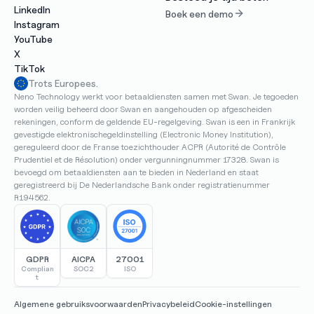
LinkedIn
Boek een demo
Instagram
YouTube
X
TikTok
Trots Europees.
Neno Technology werkt voor betaaldiensten samen met Swan. Je tegoeden 
worden veilig beheerd door Swan en aangehouden op afgescheiden 
rekeningen, conform de geldende EU-regelgeving. Swan is een in Frankrijk 
gevestigde elektronischegeldinstelling (Electronic Money Institution), 
gereguleerd door de Franse toezichthouder ACPR (Autorité de Contrôle 
Prudentiel et de Résolution) onder vergunningnummer 17328. Swan is 
bevoegd om betaaldiensten aan te bieden in Nederland en staat 
geregistreerd bij De Nederlandsche Bank onder registratienummer 
R194562.
GDPR
AICPA
27001
Complian
SOC2
ISO
t
Algemene gebruiksvoorwaarden
Privacybeleid
Cookie-instellingen