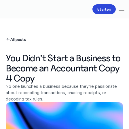
Starten
Diensten
Boekhouding
All posts
Salarisadministratie
Belastingzaken
Producten
You Didn’t Start a Business to 
Bv oprichten
Become an Accountant Copy 
Zakelijke accounts en bankpassen
Facturatie
4 Copy
Over ons
Prijzen
No one launches a business because they’re passionate 
Liefde
about reconciling transactions, chasing receipts, or 
Bronnen
decoding tax rules. 
Content
Partners
Juridisch
Werken bij