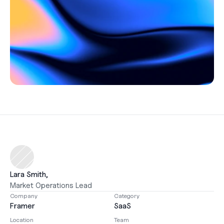
Support
Helpcentrum
Changelog
Select Language
Dutch
Inloggen
Starten
Lara Smith, 
Market Operations Lead
Company
Category
Framer
SaaS
Location
Team 