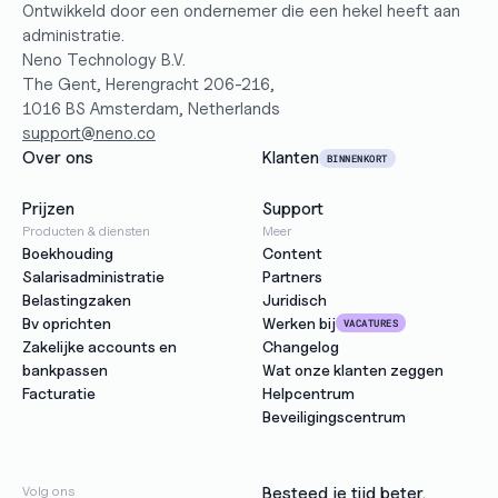
Ontwikkeld door een ondernemer die een hekel heeft aan 
administratie.
Neno Technology B.V.
The Gent, Herengracht 206-216,
1016 BS Amsterdam, Netherlands
support@neno.co
Over ons
Klanten
BINNENKORT
Prijzen
Support
Producten & diensten
Meer
Boekhouding
Content
Salarisadministratie
Partners
Belastingzaken
Juridisch
Bv oprichten
Werken bij
VACATURES
Zakelijke accounts en 
Changelog
bankpassen
Wat onze klanten zeggen
Facturatie
Helpcentrum
Beveiligingscentrum
Volg ons
Besteed je tijd beter.