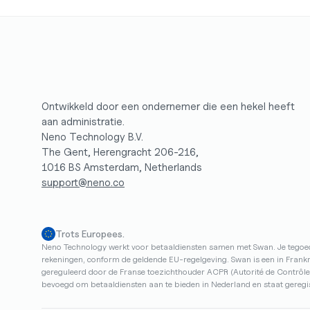
Ontwikkeld door een ondernemer die een hekel heeft 
aan administratie.
Neno Technology B.V.
The Gent, Herengracht 206-216,
1016 BS Amsterdam, Netherlands
support@neno.co
Trots Europees.
Neno Technology werkt voor betaaldiensten samen met Swan. Je tegoe
rekeningen, conform de geldende EU-regelgeving. Swan is een in Frankrijk
gereguleerd door de Franse toezichthouder ACPR (Autorité de Contrôle
bevoegd om betaaldiensten aan te bieden in Nederland en staat gereg