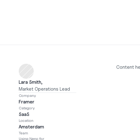
Content h
Lara Smith, 
Market Operations Lead
Company
Framer
Category
SaaS
Location
Amsterdam
Team 
Using Neno for