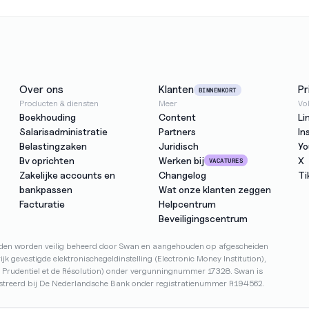
Over ons
Klanten
Pr
BINNENKORT
Producten & diensten
Meer
Vo
Boekhouding
Content
Li
Salarisadministratie
Partners
In
Belastingzaken
Juridisch
Yo
Bv oprichten
Werken bij
X
VACATURES
Zakelijke accounts en 
Changelog
Ti
bankpassen
Wat onze klanten zeggen
Facturatie
Helpcentrum
Beveiligingscentrum
den worden veilig beheerd door Swan en aangehouden op afgescheiden 
 gevestigde elektronischegeldinstelling (Electronic Money Institution), 
 Prudentiel et de Résolution) onder vergunningnummer 17328. Swan is 
istreerd bij De Nederlandsche Bank onder registratienummer R194562.