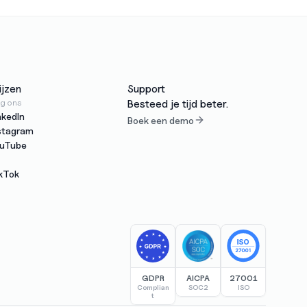
ijzen
Support
lg ons
Besteed je tijd beter.
nkedIn
Boek een demo
stagram
uTube
kTok
GDPR
AICPA
27001
Complian
SOC2
ISO
t