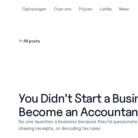
Oplossingen
Over ons
Prijzen
Liefde
Meer
All posts
You Didn’t Start a Busi
Become an Accountan
No one launches a business because they’re passionate a
chasing receipts, or decoding tax rules. 