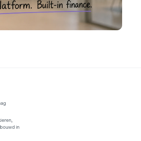
ag 
eren, 
ebouwd in 