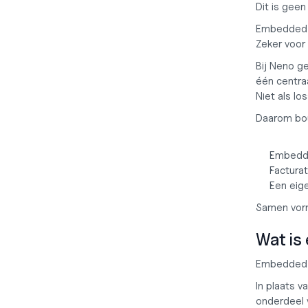
Dit is geen
Embedded b
Zeker voor
Bij Neno g
één centra
Niet als lo
Daarom bo
Embedde
Factura
Een eig
Samen vorm
Wat is
Embedded f
In plaats v
onderdeel 