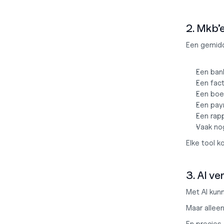
2. Mkb’e
Een gemidde
Een ban
Een fact
Een boe
Een payr
Een rap
Vaak no
Elke tool k
3. AI v
Met AI kun
Maar allee