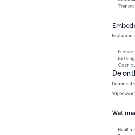
Transac
Embedd
Facturatie
Facture
Betalin
Geen du
De ont
De meeste 
Wij bouwen
Wat maa
Realtim