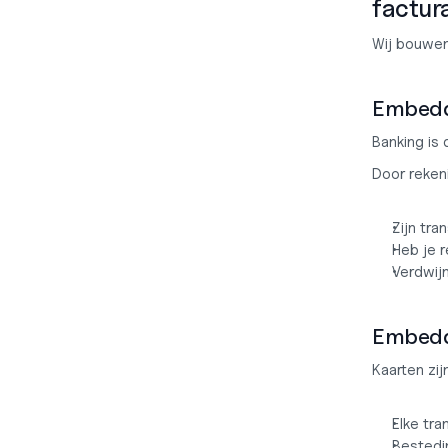
factur
Wij bouwen 
Embedd
Banking is 
Door rekeni
Zijn tra
Heb je r
Verdwij
Embedd
Kaarten zij
Elke tra
Bestedin