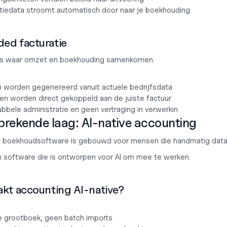
tiedata stroomt automatisch door naar je boekhouding
ed facturatie
 is waar omzet en boekhouding samenkomen.
n worden gegenereerd vanuit actuele bedrijfsdata
gen worden direct gekoppeld aan de juiste factuur
bbele administratie en geen vertraging in verwerkin
brekende laag: AI-native accounting
boekhoudsoftware is gebouwd voor mensen die handmatig data 
 software die is ontworpen voor AI om mee te werken.
kt accounting AI-native?
e grootboek, geen batch imports