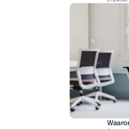
En precies
Waarom