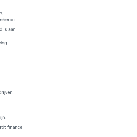
n.
beheren.
 is aan 
ing.
rijven.
jn.
rdt finance 