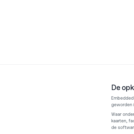
De opk
Embedded f
geworden i
Waar onder
kaarten, fa
de software