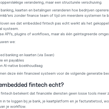
 oppervlakkige verandering, maar een structurele verschuiving.
anking, kaarten en betalingen veranderen hoe bedrijven operere
 mkb’ers zonder finance team of tijd om meerdere systemen te 
eloven we dat embedded fintech pas echt werkt als het gekoppeld
al systeem.
sse API’s, plugins of workflows, maar als één geïntegreerde omgev
uwen we:
d banking en kaarten (via Swan)
tie en payables
en AI-native boekhoudlaag
en deze één financieel systeem voor de volgende generatie bed
 embedded fintech echt?
intech betekent dat financiële diensten geen losse tools meer zi
an in te loggen bij je bank, je kaartplatform en je facturatietool, wo
van je workflow.