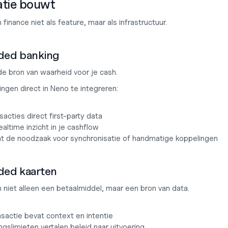
atie bouwt
finance niet als feature, maar als infrastructuur.
ed banking
de bron van waarheid voor je cash.
ngen direct in Neno te integreren:
nsacties direct first-party data
ealtime inzicht in je cashflow
nt de noodzaak voor synchronisatie of handmatige koppelingen
ed kaarten
n niet alleen een betaalmiddel, maar een bron van data.
nsactie bevat context en intentie
gslimieten vertalen beleid naar uitvoering