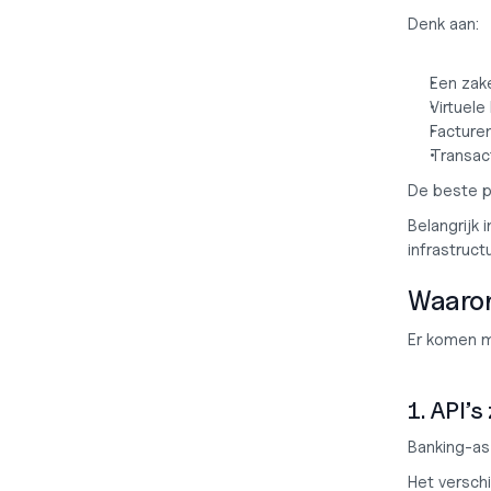
Denk aan:
Een zak
Virtuel
Facture
Transact
De beste p
Belangrijk i
infrastructu
Waarom
Er komen m
1. API’
Banking-as
Het verschi