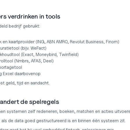
rs verdrinken in tools
ld bedrijf gebruikt:
k en kaartprovider (ING, ABN AMRO, Revolut Business, Finom)
uratietool (bijv. WeFact)
khoudtool (Exact, Moneybird, Twinfield)
olltool (Nmbrs, AFAS, Deel)
portagetool
g Excel daarbovenop
ost geld, tijd en aandacht.
erandert de spelregels
nen systemen zelf redeneren, boeken, matchen en acties uitvoere
n als de data goed gestructureerd is en binnen één systeem zit.