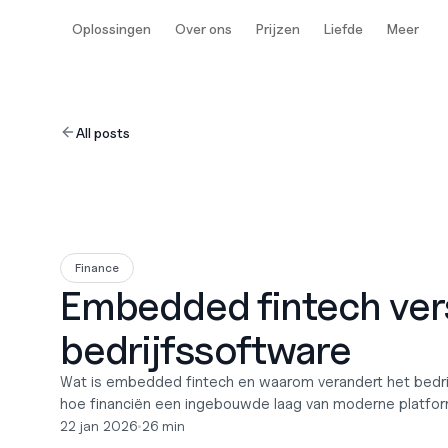
Oplossingen
Over ons
Prijzen
Liefde
Meer
All posts
Finance
Embedded fintech vers
bedrijfssoftware
Wat is embedded fintech en waarom verandert het bedri
hoe financiën een ingebouwde laag van moderne platfo
22 jan 2026
•
26 min