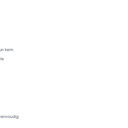
n kern.
le 
eenvoudig.